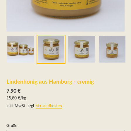
Lindenhonig aus Hamburg - cremig
Normaler
7,90 €
pro
Preis
Einzelpreis
15,80 €
/
kg
inkl. MwSt. zzgl.
Versandkosten
Größe